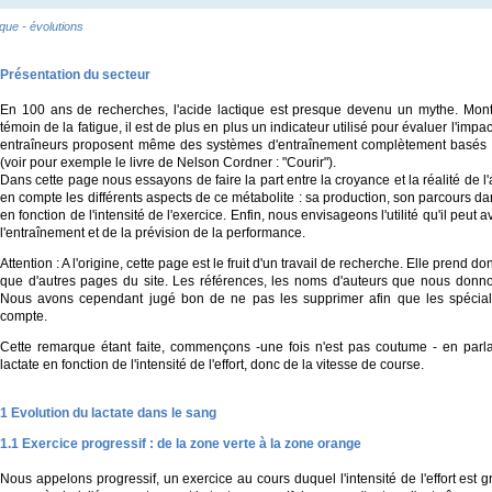
ique - évolutions
Présentation du secteur
En 100 ans de recherches, l'acide lactique est presque devenu un mythe. Mo
témoin de la fatigue, il est de plus en plus un indicateur utilisé pour évaluer l'imp
entraîneurs proposent même des systèmes d'entraînement complètement basés sur
(voir pour exemple le livre de Nelson Cordner : "Courir").
Dans cette page nous essayons de faire la part entre la croyance et la réalité de 
en compte les différents aspects de ce métabolite : sa production, son parcours da
en fonction de l'intensité de l'exercice. Enfin, nous envisageons l'utilité qu'il peut 
l'entraînement et de la prévision de la performance.
Attention : A l'origine, cette page est le fruit d'un travail de recherche. Elle prend d
que d'autres pages du site. Les références, les noms d'auteurs que nous donnon
Nous avons cependant jugé bon de ne pas les supprimer afin que les spécialis
compte.
Cette remarque étant faite, commençons -une fois n'est pas coutume - en parla
lactate en fonction de l'intensité de l'effort, donc de la vitesse de course.
1 Evolution du lactate dans le sang
1.1 Exercice progressif : de la zone verte à la zone orange
Nous appelons progressif, un exercice au cours duquel l'intensité de l'effort es