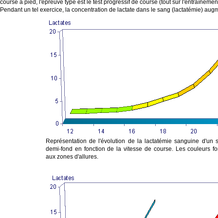
course à pied, l'épreuve type est le test progressif de course (tout sur l'entraînemen
Pendant un tel exercice, la concentration de lactate dans le sang (lactatémie) a
Représentation de l'évolution de la lactatémie sanguine d'un s
demi-fond en fonction de la vitesse de course. Les couleurs fo
aux zones d'allures.