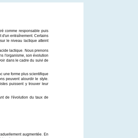
ntré comme responsable puis
act d'un entraînement. Certains
 le niveau lactique atteint
l'acide lactique. Nous prenons
ns l'organisme, son évolution
avoir dans le cadre du suivi de
onc une forme plus scientifique
s peuvent alourdir le style.
tes puissent y trouver leur
nt de l'évolution du taux de
t graduellement augmentée. En