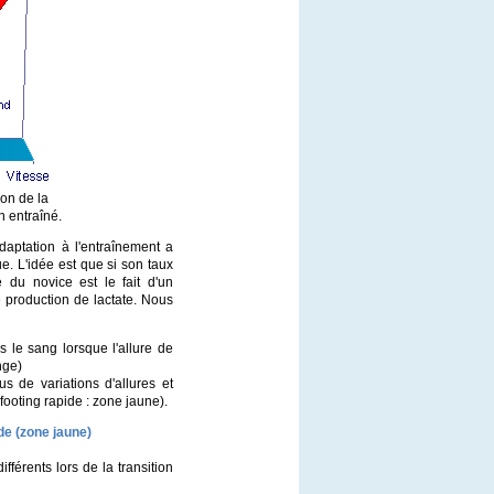
ion de la
n entraîné.
adaptation à l'entraînement a
ue. L'idée est que si son taux
é du novice est le fait d'un
e production de lactate. Nous
s le sang lorsque l'allure de
nge)
us de variations d'allures et
footing rapide : zone jaune).
ide (zone jaune)
fférents lors de la transition