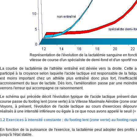
Représentation de l'évolution de la lactatémie sanguine en fonct
vitesse de course d'un spécialiste de demi-fond et d'un sportif no
La courbe de lactatémie de l'athlète entraîné est déviée vers la droite. Cette 
participé à la croyance selon laquelle l'acide lactique est responsable de la fatig
est moins important chez un athlète plus entraîné donc plus fort, l'inefficacit
accroissement du taux de lactate. Dès lors, l'amélioration passe par une moindr
verrons l'erreur qui accompagne ce raisonnement.
Le schéma qui précède décrit l'évolution typique de l'acide lactique présent dan
course passe du footing lent (zone verte) à la Vitesse Maximale Aérobie (zone ora
Voyons, à présent, l'évolution de l'acide lactique au cours d'exercices dépourv
réalisés à une intensité inférieure ou égale à ce que nous avons appelé le seuil (= 
1.2 Exercices à intensité constante : du footing lent (zone verte) au footing rap
En fonction de la puissance de l'exercice, la lactatémie peut adopter des profils di
jusqu'à l'état stable.