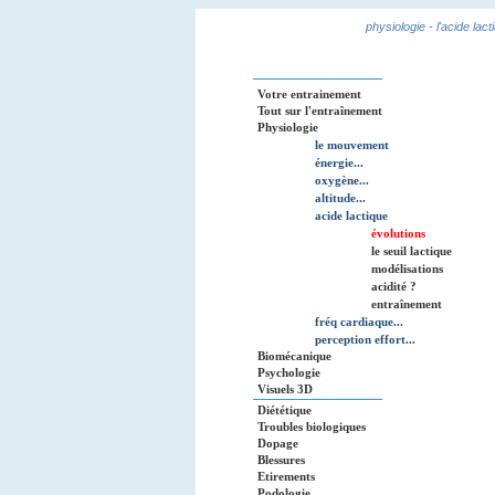
physiologie - l'acide lact
Votre entrainement
Tout sur l'entraînement
Physiologie
le mouvement
énergie...
oxygène...
altitude...
acide lactique
évolutions
le seuil lactique
modélisations
acidité ?
entraînement
fréq cardiaque...
perception effort...
Biomécanique
Psychologie
Visuels 3D
Diététique
Troubles biologiques
Dopage
Blessures
Etirements
Podologie