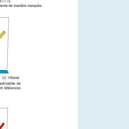
t /
test
).
ugmente de manière marquée.
pécialiste de
nt références