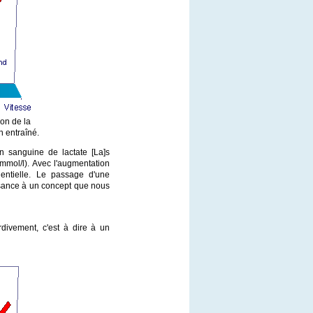
ion de la
n entraîné.
ion sanguine de lactate [La]s
 mmol/l). Avec l'augmentation
entielle. Le passage d'une
ssance à un concept que nous
rdivement, c'est à dire à un